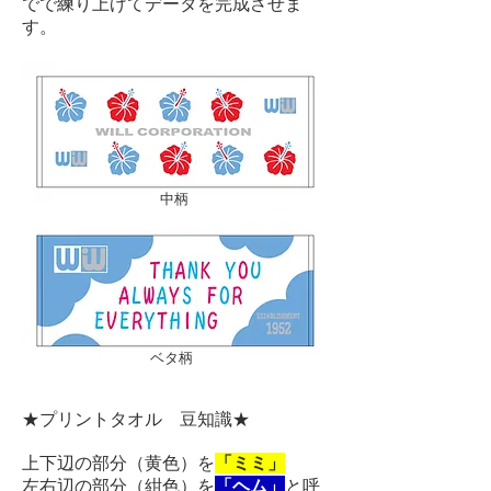
でで練り上げてデータを完成させま
す。
中柄
ベタ柄
★プリントタオル 豆知識★
上下辺の部分（黄色）を
「ミミ」
左右辺の部分（紺色）を
「ヘム」
と呼