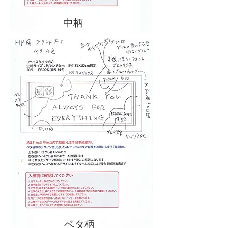
中柄
ベタ柄